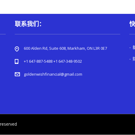
联系我们：
600 Alden Rd, Suite 608, Markham, ON L3R 0E7
+1 647-887-5488 +1 647-348-9502
goldenwishfinancial@gmail.com
 reserved